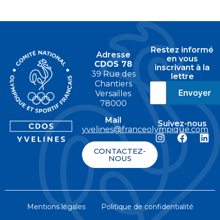
Restez informé
Adresse
en vous
CDOS 78
inscrivant à la
39 Rue des
lettre
Chantiers
Versailles
78000
Mail
Suivez-nous
yvelines@franceolympique.com
CONTACTEZ-
NOUS
Mentions légales
Politique de confidentialité