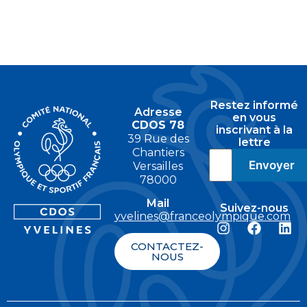
Restez informé
Adresse
en vous
CDOS 78
inscrivant à la
39 Rue des
lettre
Chantiers
Versailles
78000
Mail
Suivez-nous
yvelines@franceolympique.com
CONTACTEZ-
NOUS