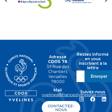
Restez informé
Adresse
en vous
CDOS 78
inscrivant à la
39 Rue des
lettre
Chantiers
Versailles
78000
Mail
Suivez-nous
yvelines@franceolympique.com
CONTACTEZ-
NOUS