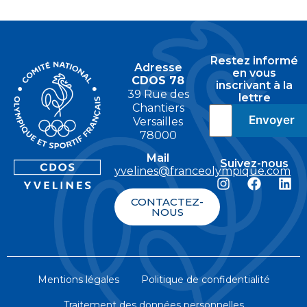
Restez informé
Adresse
en vous
CDOS 78
inscrivant à la
39 Rue des
lettre
Chantiers
Versailles
78000
Mail
Suivez-nous
yvelines@franceolympique.com
CONTACTEZ-
NOUS
Mentions légales
Politique de confidentialité
Traitement des données personnelles