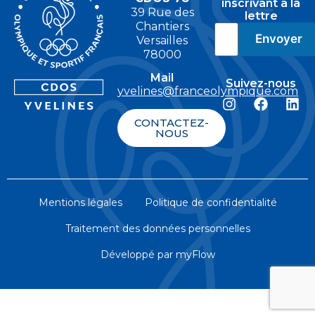
inscrivant à la
39 Rue des
lettre
Chantiers
Versailles
78000
Mail
Suivez-nous
yvelines@franceolympique.com
CONTACTEZ-
NOUS
Mentions légales
Politique de confidentialité
Traitement des données personnelles
Développé par myFlow