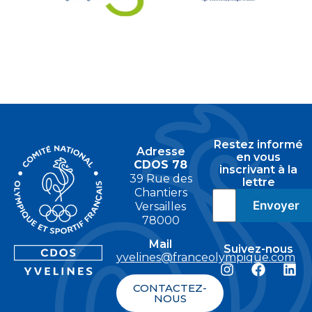
Restez informé
Adresse
en vous
CDOS 78
inscrivant à la
39 Rue des
lettre
Chantiers
Versailles
78000
Mail
Suivez-nous
yvelines@franceolympique.com
CONTACTEZ-
NOUS