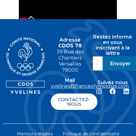
Restez informé
Adresse
en vous
CDOS 78
inscrivant à la
39 Rue des
lettre
Chantiers
Versailles
78000
Mail
Suivez-nous
yvelines@franceolympique.com
CONTACTEZ-
NOUS
Mentions légales
Politique de confidentialité