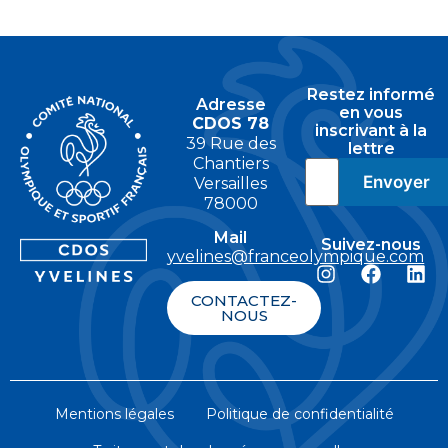
Restez informé
Adresse
en vous
CDOS 78
inscrivant à la
39 Rue des
lettre
Chantiers
Versailles
78000
Mail
Suivez-nous
yvelines@franceolympique.com
CONTACTEZ-
NOUS
Mentions légales
Politique de confidentialité