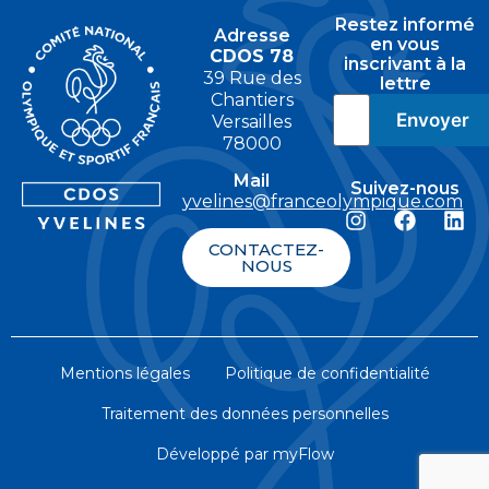
Restez informé
Adresse
en vous
CDOS 78
inscrivant à la
39 Rue des
lettre
Chantiers
Versailles
78000
Mail
Suivez-nous
yvelines@franceolympique.com
CONTACTEZ-
NOUS
Mentions légales
Politique de confidentialité
Traitement des données personnelles
Développé par myFlow