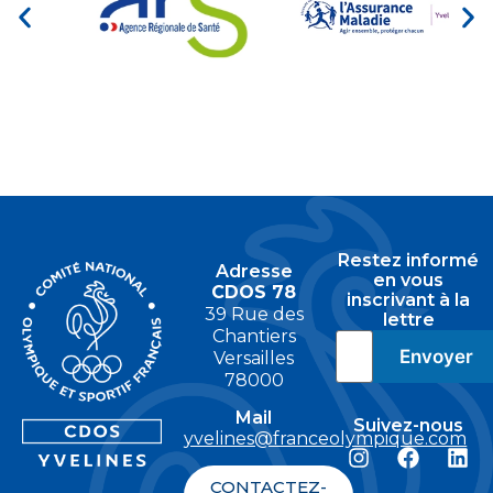
Restez informé
Adresse
en vous
CDOS 78
inscrivant à la
39 Rue des
lettre
Chantiers
Versailles
78000
Mail
Suivez-nous
yvelines@franceolympique.com
CONTACTEZ-